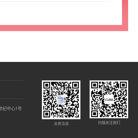
9
世纪中心1号
扫描关注我们
业务洽谈