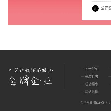
公司
关于我们
资质代办
成功案例
网站地图
仁港永胜
粤ICP备1712