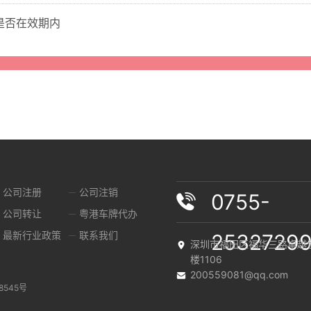
是否在效期内
公司注册
公司注销
0755-
公司转让
粤港车牌代办
最新行业政策
联系我们
2532729
深圳市福田区福华三路卓越
楼1106
200559081@qq.com
8545号