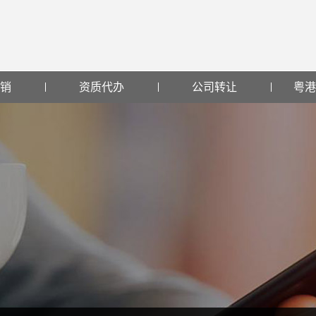
销
资质代办
公司转让
粤港