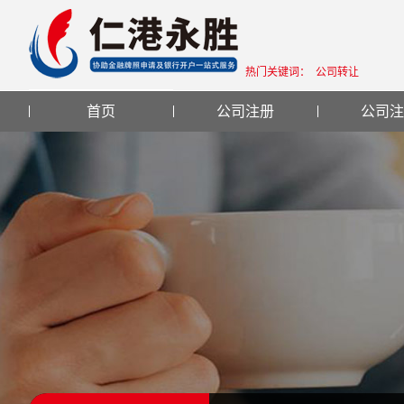
热门关键词：
公司转让
首页
公司注册
公司注